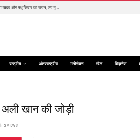
बिलासपुर के खेलो इंडिया सेंटर ऑफ एक्सीलेंस की गीता यादव और मधु सिदार का चयन, उप मुख्यमंत्री अरुण साव ने दी शुभकामनाएं
राष्ट्रीय
अंतरराष्ट्रीय
मनोरंजन
खेल
बिज़नेस
ा अली खान की जोड़ी
2
VIEWS