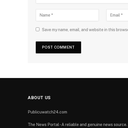
Save my name, email, and website in this brows
ABOUT US
Publicuwatch24.com
The News Portal - A reliable and genuine news source.