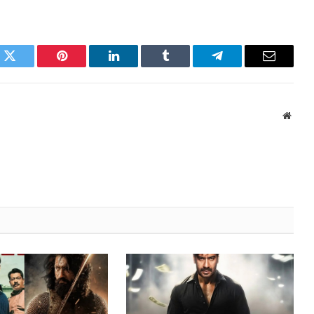
k
Twitter
Pinterest
LinkedIn
Tumblr
Telegram
Email
Websi