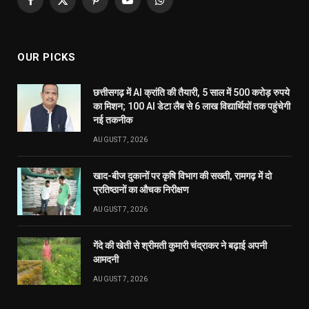
AUGUST 7, 2026
गेंदे की खेती से श्रीमती कुमारी चंद्राकर ने बढ़ाई अपनी
आमदनी
AUGUST 7, 2026
MOST POPULAR
अंडमान-निकोबार में बृजमोहन अग्रवाल की सक्रिय भूमिका,
620 करोड़ के पोर्ट प्रोजेक्ट्स में तेजी के निर्देश
DECEMBER 26, 2025
233
रायपुर को साफ-सुथरा रखने मुख्यमंत्री 17 को 84 नए सफाई
वाहनों की देंगे सौगात
APRIL 16, 2023
40
दुर्ग में मोतीलाल बोरा और ताम्रध्वज साहू, तो रायपुर में