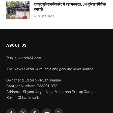
Owner and Editor :- Piyush sharma
Contact Number :- 7223911372
Address :- Shyam Nagar Near Maharana Pratap Gardan
Raipur Chhattisgarh
Facebook
X
Pinterest
YouTube
WhatsApp
(Twitter)
OUR PICKS
छत्तीसगढ़ में AI क्रांति की तैयारी, 5 साल में 500 करोड़ रुपये
का मिशन; 100 AI डेटा लैब से 6 लाख विद्यार्थियों तक पहुंचेगी
नई तकनीक
AUGUST 7, 2026
खाद-बीज दुकानों पर कृषि विभाग की सख्ती, रामगढ़ में दो
प्रतिष्ठानों का औचक निरीक्षण