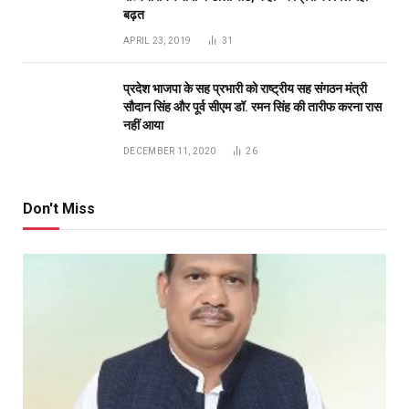
बिलासपुर
छत्तीसगढ़ में AI क्रांति की तैयारी, 5 साल में 500 करोड़ रुपये का
मिशन; 100 AI डेटा लैब से 6 लाख विद्यार्थियों तक पहुंचेगी नई
तकनीक
BY
PUBLICUWATCH AUTHER
AUGUST 7, 2026
0
भाजपा जिला अध्यक्ष दीनानाथ केशरवानी ने छत्तीसगढ़ राज्य आर्टिफिशियल इंटेलिजेंस
(एआई) मिशन को मंजूरी देने…
खाद-बीज दुकानों पर कृषि विभाग की सख्ती, रामगढ़ में दो
प्रतिष्ठानों का औचक निरीक्षण