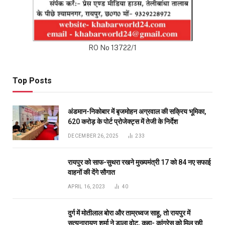
रायपुर को साफ-सुथरा रखने मुख्यमंत्री 17 को 84 नए सफाई
वाहनों की देंगे सौगात
APRIL 16, 2023
40
दुर्ग में मोतीलाल बोरा और ताम्रध्वज साहू, तो रायपुर में
सत्यनारायण शर्मा ने डाला वोट, कहा- कांग्रेस को मिल रही
बढ़त
APRIL 23, 2019
31
प्रदेश भाजपा के सह प्रभारी को राष्ट्रीय सह संगठन मंत्री
सौदान सिंह और पूर्व सीएम डॉ. रमन सिंह की तारीफ करना रास
नहीं आया
DECEMBER 11, 2020
26
Don't Miss