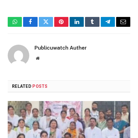
WhatsApp
Facebook
Twitter
Pinterest
LinkedIn
Tumblr
Telegram
Email
Publicuwatch Auther
Website
RELATED
POSTS