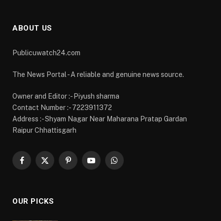
Facebook
X
Pinterest
YouTube
WhatsApp
(Twitter)
OUR PICKS
स्मार्ट मीटर और ‘मोर बिजली’ ऐप से बदली ग्रामीणों की बिजली
प्रबंधन की तस्वीर
AUGUST 7, 2026
रायगढ़ में विकास को मिल रही नई रफ्तार, हर क्षेत्र में मजबूत
हो रही सुविधाओं की नींव: वित्त मंत्री ओपी चौधरी
AUGUST 7, 2026
मुख्यमंत्री साय ने महतारी वंदन योजना की 30वीं किश्त की
राशि महिलाओं के खातों में की अंतरित
AUGUST 7, 2026