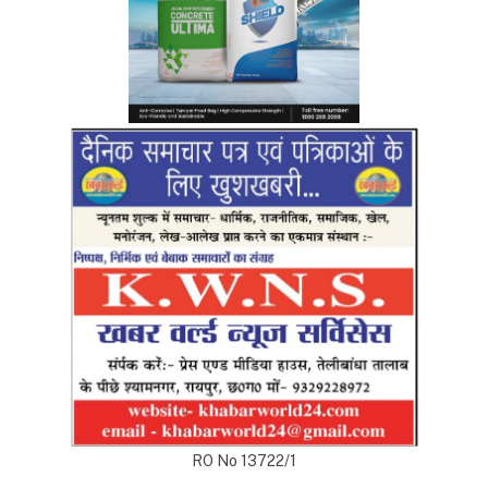
RO No 13722/1
Top Posts
अंडमान-निकोबार में बृजमोहन अग्रवाल की सक्रिय भूमिका,
620 करोड़ के पोर्ट प्रोजेक्ट्स में तेजी के निर्देश
DECEMBER 26, 2025
233
रायपुर को साफ-सुथरा रखने मुख्यमंत्री 17 को 84 नए सफाई
वाहनों की देंगे सौगात
APRIL 16, 2023
40