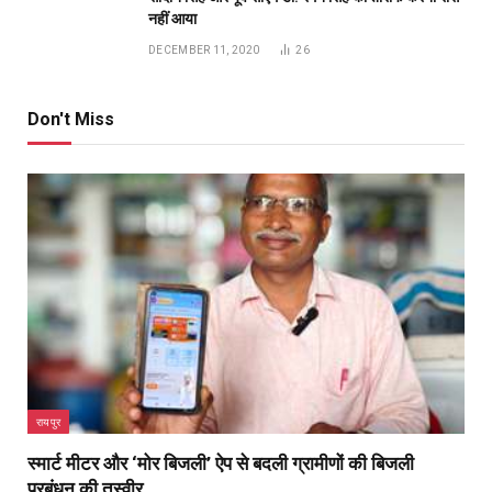
रायपुर
स्मार्ट मीटर और ‘मोर बिजली’ ऐप से बदली ग्रामीणों की बिजली
प्रबंधन की तस्वीर
BY
PUBLICUWATCH AUTHER
AUGUST 7, 2026
0
रोजाना खपत की जानकारी से आधा हुआ बिजली बिल, ग्राम ओरमा के ग्रामीणों ने
साझा…
रायगढ़ में विकास को मिल रही नई रफ्तार, हर क्षेत्र में मजबूत
हो रही सुविधाओं की नींव: वित्त मंत्री ओपी चौधरी
AUGUST 7, 2026
मुख्यमंत्री साय ने महतारी वंदन योजना की 30वीं किश्त की
राशि महिलाओं के खातों में की अंतरित
AUGUST 7, 2026