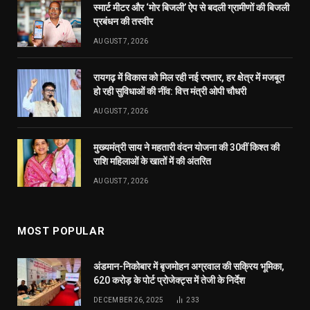
MOST POPULAR
अंडमान-निकोबार में बृजमोहन अग्रवाल की सक्रिय भूमिका,
620 करोड़ के पोर्ट प्रोजेक्ट्स में तेजी के निर्देश
DECEMBER 26, 2025
233
रायपुर को साफ-सुथरा रखने मुख्यमंत्री 17 को 84 नए सफाई
वाहनों की देंगे सौगात
APRIL 16, 2023
40
दुर्ग में मोतीलाल बोरा और ताम्रध्वज साहू, तो रायपुर में
सत्यनारायण शर्मा ने डाला वोट, कहा- कांग्रेस को मिल रही
बढ़त
APRIL 23, 2019
31