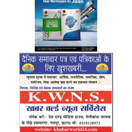
RO No 13722/1
Top Posts
अंडमान-निकोबार में बृजमोहन अग्रवाल की सक्रिय भूमिका,
620 करोड़ के पोर्ट प्रोजेक्ट्स में तेजी के निर्देश
DECEMBER 26, 2025
233
रायपुर को साफ-सुथरा रखने मुख्यमंत्री 17 को 84 नए सफाई
वाहनों की देंगे सौगात