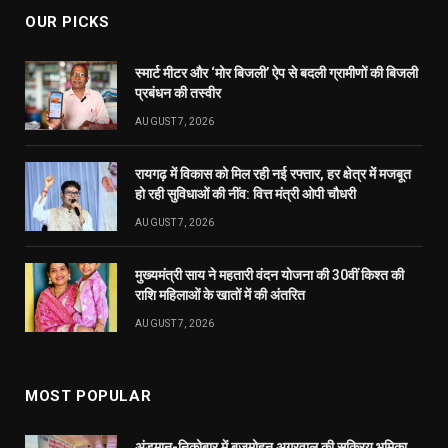
AUGUST 7, 2026
MOST POPULAR
अंडमान-निकोबार में बृजमोहन अग्रवाल की सक्रिय भूमिका,
620 करोड़ के पोर्ट प्रोजेक्ट्स में तेजी के निर्देश
DECEMBER 26, 2025
233
रायपुर को साफ-सुथरा रखने मुख्यमंत्री 17 को 84 नए सफाई
वाहनों की देंगे सौगात
APRIL 16, 2023
40
दुर्ग में मोतीलाल बोरा और ताम्रध्वज साहू, तो रायपुर में
सत्यनारायण शर्मा ने डाला वोट, कहा- कांग्रेस को मिल रही
बढ़त
APRIL 23, 2019
31