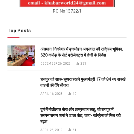
APRIL 16, 2023
40
दुर्ग में मोतीलाल बोरा और ताम्रध्वज साहू, तो रायपुर में
सत्यनारायण शर्मा ने डाला वोट, कहा- कांग्रेस को मिल रही
बढ़त
APRIL 23, 2019
31
प्रदेश भाजपा के सह प्रभारी को राष्ट्रीय सह संगठन मंत्री
सौदान सिंह और पूर्व सीएम डॉ. रमन सिंह की तारीफ करना रास
नहीं आया
DECEMBER 11, 2020
26
Don't Miss