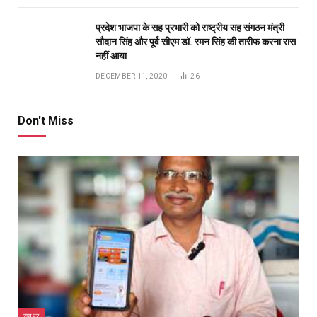
रायपुर
स्मार्ट मीटर और ‘मोर बिजली’ ऐप से बदली ग्रामीणों की बिजली
प्रबंधन की तस्वीर
BY
PUBLICUWATCH AUTHER
AUGUST 7, 2026
0
रोजाना खपत की जानकारी से आधा हुआ बिजली बिल, ग्राम ओरमा के ग्रामीणों ने
साझा…
रायगढ़ में विकास को मिल रही नई रफ्तार, हर क्षेत्र में मजबूत
हो रही सुविधाओं की नींव: वित्त मंत्री ओपी चौधरी
AUGUST 7, 2026
मुख्यमंत्री साय ने महतारी वंदन योजना की 30वीं किश्त की