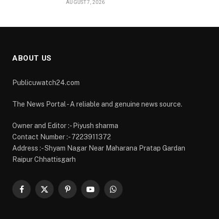
Address :- Shyam Nagar Near Maharana Pratap Gardan
Raipur Chhattisgarh
Facebook
X
Pinterest
YouTube
WhatsApp
(Twitter)
OUR PICKS
स्मार्ट मीटर और ‘मोर बिजली’ ऐप से बदली ग्रामीणों की बिजली
प्रबंधन की तस्वीर
AUGUST 7, 2026
रायगढ़ में विकास को मिल रही नई रफ्तार, हर क्षेत्र में मजबूत
हो रही सुविधाओं की नींव: वित्त मंत्री ओपी चौधरी
AUGUST 7, 2026
मुख्यमंत्री साय ने महतारी वंदन योजना की 30वीं किश्त की
राशि महिलाओं के खातों में की अंतरित