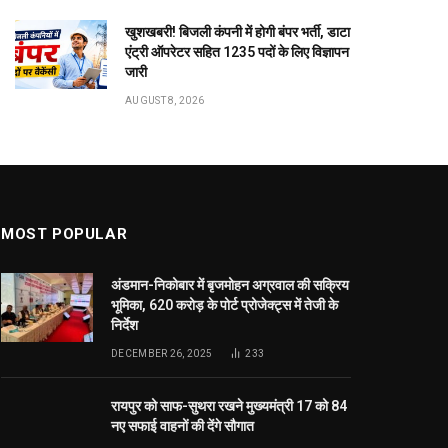
9 से 15 अगस्त तक हर घर तिरंगा यात्रा अभियान
BY
PUBLICUWATCH AUTHER
AUGUST 8, 2026
0
publicuwatch24.-बलौदाबाजार: राष्ट्रीय गीत वन्देमातरम के 150
वीं वर्षगांठ के अवसर पर राज्य शासन के निर्देशानुसार…
विकासखंड भाटापारा में 10 अगस्त से एग्रीस्टैक
पंजीयन शिविर
AUGUST 8, 2026
मुक्तिधाम में पालतू कुत्ते के अंतिम संस्कार पर मचा
बवाल, भड़के मोहल्लेवासी, थाने पहुंचा मामला
AUGUST 8, 2026
खुशखबरी! बिजली कंपनी में होगी बंपर भर्ती, डाटा
एंट्री ऑपरेटर सहित 1235 पदों के लिए विज्ञापन
जारी
AUGUST 8, 2026