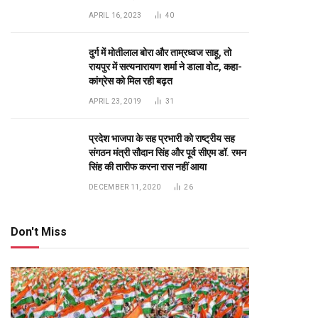
RO No 13722/1
te
Top Posts
अंडमान-निकोबार में बृजमोहन अग्रवाल की
सक्रिय भूमिका, 620 करोड़ के पोर्ट प्रोजेक्ट्स
में तेजी के निर्देश
DECEMBER 26, 2025
233
रायपुर को साफ-सुथरा रखने मुख्यमंत्री 17 को
84 नए सफाई वाहनों की देंगे सौगात
APRIL 16, 2023
40
दुर्ग में मोतीलाल बोरा और ताम्रध्वज साहू, तो
रायपुर में सत्यनारायण शर्मा ने डाला वोट, कहा-
कांग्रेस को मिल रही बढ़त
APRIL 23, 2019
31