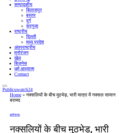
सम्पादकीय
बिलासपुर
बस्तर
दुर्ग
सरगुजा
राष्ट्रीय
दिल्ली
मध्य प्रदेश
अंतरराष्ट्रीय
मनोरंजन
खेल
बिज़नेस
धर्म आध्यात्म
Contact
Publicuwatch24
Home
»
नक्सलियों के बीच मुठभेड़, भारी मात्रा में नक्सल सामान
बरामद
छत्तीसगढ
नक्सलियों के बीच मुठभेड़, भारी