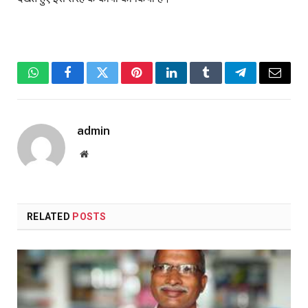
WhatsApp
Facebook
Twitter
Pinterest
LinkedIn
Tumblr
Telegram
Email
admin
Website
RELATED
POSTS