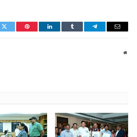
k
Twitter
Pinterest
LinkedIn
Tumblr
Telegram
Email
Websi