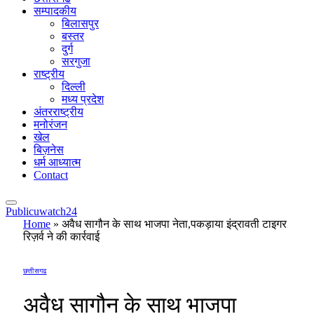
सम्पादकीय
बिलासपुर
बस्तर
दुर्ग
सरगुजा
राष्ट्रीय
दिल्ली
मध्य प्रदेश
अंतरराष्ट्रीय
मनोरंजन
खेल
बिज़नेस
धर्म आध्यात्म
Contact
Publicuwatch24
Home
»
अवैध सागौन के साथ भाजपा नेता,पकड़ाया इंद्रावती टाइगर
रिज़र्व ने की कार्रवाई
छत्तीसगढ
अवैध सागौन के साथ भाजपा