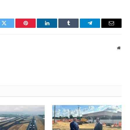
k
Twitter
Pinterest
LinkedIn
Tumblr
Telegram
Email
Websi