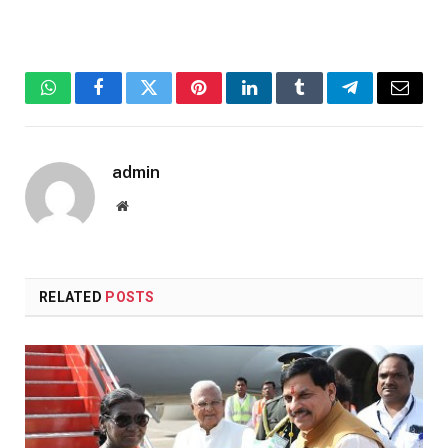
WhatsApp
Facebook
Twitter
Pinterest
LinkedIn
Tumblr
Telegram
Email
admin
Website
RELATED
POSTS