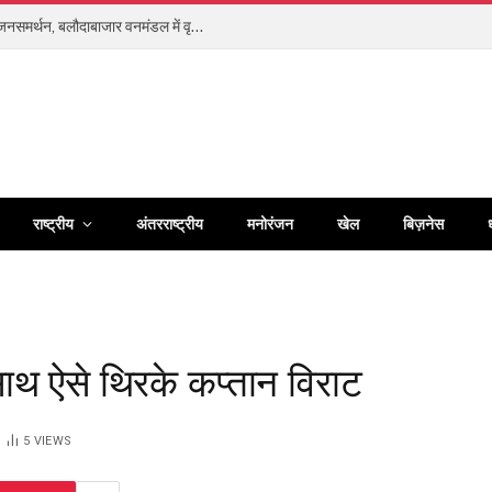
वन महोत्सव में ‘एक पेड़ माँ के नाम’ अभियान को मिला जनसमर्थन, बलौदाबाजार वनमंडल में वृक्षारोपण कर पर्यावरण संरक्षण का दिया संदेश
राष्ट्रीय
अंतरराष्ट्रीय
मनोरंजन
खेल
बिज़नेस
साथ ऐसे थिरके कप्तान विराट
5
VIEWS