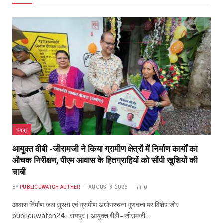
औचक निरीक्षण, पीएम आवास के हितग्राहियों को सौंपी खुशियों की
चाबी
BY
PUBLICUWATCH AUTHER
AUGUST 8, 2026
0
आवास निर्माण,जल सुरक्षा एवं ग्रामीण अधोसंरचना गुणवत्ता पर विशेष जोर
publicuwatch24.-रायपुर। आयुक्त वीबी – जीरामजी…
मुख्यमंत्री विष्णु देव साय के नेतृत्व में गांवों के विकास और गरीबों
के कल्याण को प्राथमिकता: वित्त मंत्री ओपी चौधरी
AUGUST 8, 2026
महलोई में विकास कार्यों को मिली नई सौगात, सामुदायिक कीर्तन
भवन का भूमिपूजन और शेड का लोकार्पण
AUGUST 8, 2026
’देवलसुर्रा में विकास कार्यों को मिली नई गति, आंगनबाड़ी भवन
और सांस्कृतिक मंच का हुआ भूमिपूजन’
AUGUST 8, 2026