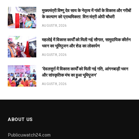
ABOUT US
Publicuwatch24.com
The News Portal - A reliable and genuine news source.
Owner and Editor :- Piyush sharma
Contact Number :- 7223911372
Address :- Shyam Nagar Near Maharana Pratap Gardan
Raipur Chhattisgarh
Facebook
X
Pinterest
YouTube
WhatsApp
(Twitter)
OUR PICKS