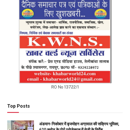
Top Posts
अंडमान-निकोबार में बृजमोहन अग्रवाल की सक्रिय भूमिका,
620 करोड़ के पोर्ट प्रोजेक्ट्स में तेजी के निर्देश
DECEMBER 26, 2025
233
रायपुर को साफ-सुथरा रखने मुख्यमंत्री 17 को 84 नए सफाई
वाहनों की देंगे सौगात
APRIL 16, 2023
40
दुर्ग में मोतीलाल बोरा और ताम्रध्वज साहू, तो रायपुर में
सत्यनारायण शर्मा ने डाला वोट, कहा- कांग्रेस को मिल रही
बढ़त
APRIL 23, 2019
31