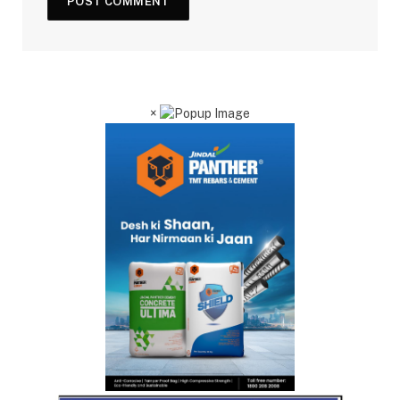
×
RO No 13722/1