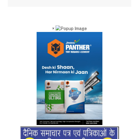
×
RO No 13722/1