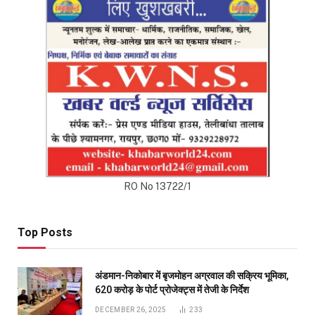
Top Posts
अंडमान-निकोबार में बृजमोहन अग्रवाल की सक्रिय भूमिका,
620 करोड़ के पोर्ट प्रोजेक्ट्स में तेजी के निर्देश
DECEMBER 26, 2025
233
रायपुर को साफ-सुथरा रखने मुख्यमंत्री 17 को 84 नए सफाई
वाहनों की देंगे सौगात
APRIL 16, 2023
40
दुर्ग में मोतीलाल बोरा और ताम्रध्वज साहू, तो रायपुर में
सत्यनारायण शर्मा ने डाला वोट, कहा- कांग्रेस को मिल रही
बढ़त
APRIL 23, 2019
31
प्रदेश भाजपा के सह प्रभारी को राष्ट्रीय सह संगठन मंत्री
सौदान सिंह और पूर्व सीएम डॉ. रमन सिंह की तारीफ करना रास