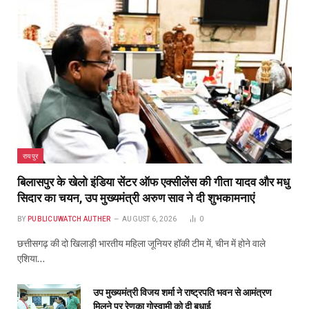
BY
PUBLICUWATCH AUTHER
AUGUST 6, 2026
0
छत्तीसगढ़ की दो खिलाड़ी भारतीय महिला जूनियर हॉकी टीम में, चीन में होने वाले
एशिया…
उप मुख्यमंत्री विजय शर्मा ने राष्ट्रपति भवन से आमंत्रण
मिलने पर रेणुका गोस्वामी को दी बधाई
AUGUST 6, 2026
विश्व स्तनपान सप्ताह के राज्य स्तरीय कार्यक्रम का सफल
आयोजन, छत्तीसगढ़ के प्रथम “मातृ दूध कोष (Mother
Milk Bank)” की घोषणा
AUGUST 6, 2026
जरूरतमंदो की संजीवनी बना छत्तीसगढ़ का समाज कल्याण
मॉडल, सामाजिक सुरक्षा से आत्मनिर्भरता की राह पर
AUGUST 6, 2026