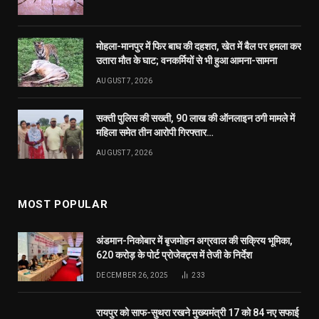
अंडमान-निकोबार में बृजमोहन अग्रवाल की सक्रिय भूमिका,
620 करोड़ के पोर्ट प्रोजेक्ट्स में तेजी के निर्देश
DECEMBER 26, 2025
233
रायपुर को साफ-सुथरा रखने मुख्यमंत्री 17 को 84 नए सफाई
वाहनों की देंगे सौगात
APRIL 16, 2023
40
दुर्ग में मोतीलाल बोरा और ताम्रध्वज साहू, तो रायपुर में
सत्यनारायण शर्मा ने डाला वोट, कहा- कांग्रेस को मिल रही
बढ़त
APRIL 23, 2019
31
© 2026 Website Designed by
RT Internet Services
.