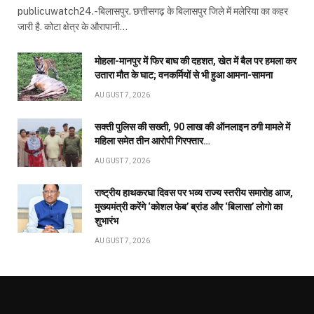
शुभारंभ
AUGUST 7, 2026
ABOUT US
Publicuwatch24.com
The News Portal - A reliable and genuine news source.
Owner and Editor :- Piyush sharma
Contact Number :- 7223911372
Address :- Shyam Nagar Near Maharana Pratap Gardan
Raipur Chhattisgarh
Facebook
X
Pinterest
YouTube
WhatsApp