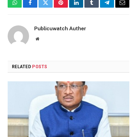
WhatsApp
Facebook
Twitter
Pinterest
LinkedIn
Tumblr
Telegram
Email
Publicuwatch Auther
Website
RELATED
POSTS