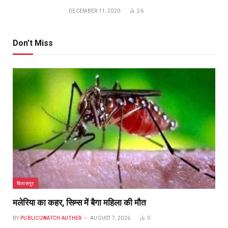
बिलासपुर
मलेरिया का कहर, सिम्स में बैगा महिला की मौत
BY
PUBLICUWATCH AUTHER
AUGUST 7, 2026
0
publicuwatch24.-बिलासपुर. छत्तीसगढ़ के बिलासपुर जिले में मलेरिया का कहर
जारी है. कोटा क्षेत्र के औरापानी…
मोहला-मानपुर में फिर बाघ की दहशत, खेत में बैल पर हमला कर
उतारा मौत के घाट; वनकर्मियों से भी हुआ आमना-सामना
AUGUST 7, 2026
सक्ती पुलिस की सख्ती, 90 लाख की ऑनलाइन ठगी मामले में
महिला समेत तीन आरोपी गिरफ्तार…
AUGUST 7, 2026
राष्ट्रीय हाथकरघा दिवस पर भव्य राज्य स्तरीय समारोह आज,
मुख्यमंत्री करेंगे ‘कोशल फेब’ ब्रांड और ‘बिलासा’ लोगो का