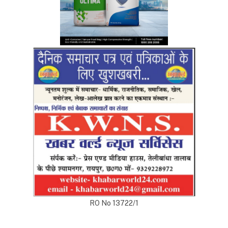
RO No 13722/1
Top Posts
अंडमान-निकोबार में बृजमोहन अग्रवाल की सक्रिय भूमिका,
620 करोड़ के पोर्ट प्रोजेक्ट्स में तेजी के निर्देश
DECEMBER 26, 2025
233
रायपुर को साफ-सुथरा रखने मुख्यमंत्री 17 को 84 नए सफाई
वाहनों की देंगे सौगात
APRIL 16, 2023
40
दुर्ग में मोतीलाल बोरा और ताम्रध्वज साहू, तो रायपुर में
सत्यनारायण शर्मा ने डाला वोट, कहा- कांग्रेस को मिल रही