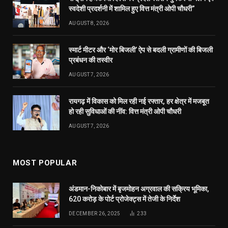
MOST POPULAR
अंडमान-निकोबार में बृजमोहन अग्रवाल की सक्रिय भूमिका,
620 करोड़ के पोर्ट प्रोजेक्ट्स में तेजी के निर्देश
DECEMBER 26, 2025
233
रायपुर को साफ-सुथरा रखने मुख्यमंत्री 17 को 84 नए सफाई
वाहनों की देंगे सौगात
APRIL 16, 2023
40
दुर्ग में मोतीलाल बोरा और ताम्रध्वज साहू, तो रायपुर में
सत्यनारायण शर्मा ने डाला वोट, कहा- कांग्रेस को मिल रही
बढ़त
APRIL 23, 2019
31