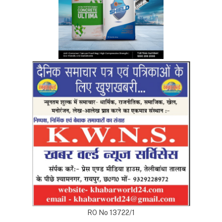
RO No 13722/1
Top Posts
अंडमान-निकोबार में बृजमोहन अग्रवाल की सक्रिय भूमिका,
620 करोड़ के पोर्ट प्रोजेक्ट्स में तेजी के निर्देश
DECEMBER 26, 2025
233
रायपुर को साफ-सुथरा रखने मुख्यमंत्री 17 को 84 नए सफाई
वाहनों की देंगे सौगात
APRIL 16, 2023
40