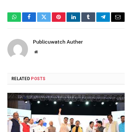
WhatsApp
Facebook
Twitter
Pinterest
LinkedIn
Tumblr
Telegram
Email
Publicuwatch Auther
Website
RELATED
POSTS