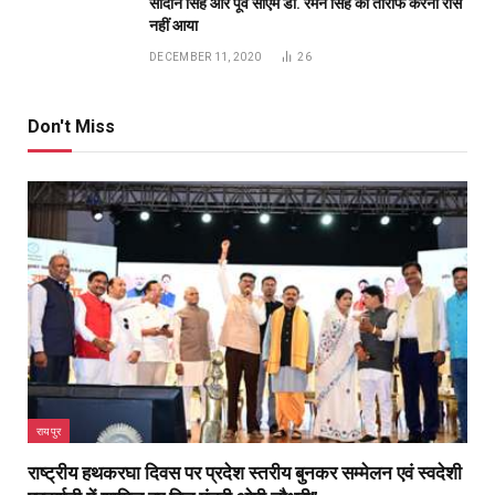
रायपुर
राष्ट्रीय हथकरघा दिवस पर प्रदेश स्तरीय बुनकर सम्मेलन एवं स्वदेशी
प्रदर्शनी में शामिल हुए वित्त मंत्री ओपी चौधरी”
BY
PUBLICUWATCH AUTHER
AUGUST 8, 2026
0
publicuwatch24.-रायपुर। राष्ट्रीय हथकरघा दिवस के अवसर पर वित्त मंत्री
ओपी चौधरी रायपुर स्थित पंडित दीनदयाल…
स्मार्ट मीटर और ‘मोर बिजली’ ऐप से बदली ग्रामीणों की बिजली
प्रबंधन की तस्वीर
AUGUST 7, 2026
रायगढ़ में विकास को मिल रही नई रफ्तार, हर क्षेत्र में मजबूत
हो रही सुविधाओं की नींव: वित्त मंत्री ओपी चौधरी
AUGUST 7, 2026