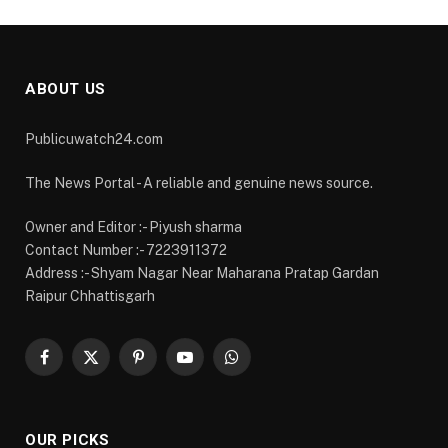
ABOUT US
Publicuwatch24.com
The News Portal - A reliable and genuine news source.
Owner and Editor :- Piyush sharma
Contact Number :- 7223911372
Address :- Shyam Nagar Near Maharana Pratap Gardan
Raipur Chhattisgarh
Facebook
X
Pinterest
YouTube
WhatsApp
(Twitter)
OUR PICKS