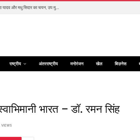
बिलासपुर के खेलो इंडिया सेंटर ऑफ एक्सीलेंस की गीता यादव और मधु सिदार का चयन, उप मुख्यमंत्री अरुण साव ने दी शुभकामनाएं
राष्ट्रीय
अंतरराष्ट्रीय
मनोरंजन
खेल
बिज़नेस
स्वाभिमानी भारत – डॉ. रमन सिंह
2
VIEWS