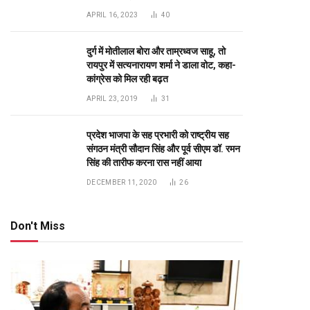
RO No 13722/1
Top Posts
अंडमान-निकोबार में बृजमोहन अग्रवाल की
सक्रिय भूमिका, 620 करोड़ के पोर्ट प्रोजेक्ट्स
में तेजी के निर्देश
DECEMBER 26, 2025
233
रायपुर को साफ-सुथरा रखने मुख्यमंत्री 17 को
84 नए सफाई वाहनों की देंगे सौगात
APRIL 16, 2023
40
te
दुर्ग में मोतीलाल बोरा और ताम्रध्वज साहू, तो
रायपुर में सत्यनारायण शर्मा ने डाला वोट, कहा-
कांग्रेस को मिल रही बढ़त
APRIL 23, 2019
31