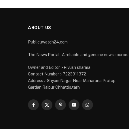
ABOUT US
Publicuwatch24.com
The News Portal - A reliable and genuine news source.
Owner and Editor :- Piyush sharma
Contact Number :- 7223911372
Address :- Shyam Nagar Near Maharana Pratap
Gardan Raipur Chhattisgarh
Facebook
X
Pinterest
YouTube
WhatsApp
(Twitter)