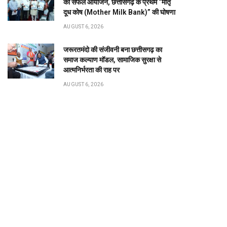
बिलासपुर के खेलो इंडिया सेंटर ऑफ एक्सीलेंस की गीता
यादव और मधु सिदार का चयन, उप मुख्यमंत्री अरुण साव
ने दी शुभकामनाएं
BY
PUBLICUWATCH AUTHER
AUGUST 6, 2026
0
छत्तीसगढ़ की दो खिलाड़ी भारतीय महिला जूनियर हॉकी टीम में, चीन में
होने वाले एशिया…
उप मुख्यमंत्री विजय शर्मा ने राष्ट्रपति भवन से
आमंत्रण मिलने पर रेणुका गोस्वामी को दी बधाई
AUGUST 6, 2026
विश्व स्तनपान सप्ताह के राज्य स्तरीय कार्यक्रम
का सफल आयोजन, छत्तीसगढ़ के प्रथम “मातृ
दूध कोष (Mother Milk Bank)” की घोषणा
AUGUST 6, 2026
जरूरतमंदो की संजीवनी बना छत्तीसगढ़ का
समाज कल्याण मॉडल, सामाजिक सुरक्षा से
आत्मनिर्भरता की राह पर