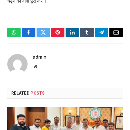
चढ़ने का वादा पूरा करें ।
WhatsApp
Facebook
Twitter
Pinterest
LinkedIn
Tumblr
Telegram
Email
admin
Website
RELATED
POSTS