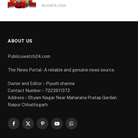
AUGUST 8, 2026
ABOUT US
Publicuwatch24.com
The News Portal - A reliable and genuine news source.
Owner and Editor :- Piyush sharma
Contact Number :- 7223911372
Address :- Shyam Nagar Near Maharana Pratap Gardan
Raipur Chhattisgarh
Facebook
X
Pinterest
YouTube
WhatsApp
(Twitter)