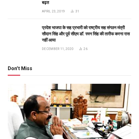
Top Posts
अंडमान-निकोबार में बृजमोहन अग्रवाल की सक्रिय भूमिका,
620 करोड़ के पोर्ट प्रोजेक्ट्स में तेजी के निर्देश
DECEMBER 26, 2025
233
रायपुर को साफ-सुथरा रखने मुख्यमंत्री 17 को 84 नए सफाई
वाहनों की देंगे सौगात
APRIL 16, 2023
40
दुर्ग में मोतीलाल बोरा और ताम्रध्वज साहू, तो रायपुर में
सत्यनारायण शर्मा ने डाला वोट, कहा- कांग्रेस को मिल रही
बढ़त
APRIL 23, 2019
31
प्रदेश भाजपा के सह प्रभारी को राष्ट्रीय सह संगठन मंत्री
सौदान सिंह और पूर्व सीएम डॉ. रमन सिंह की तारीफ करना रास
नहीं आया