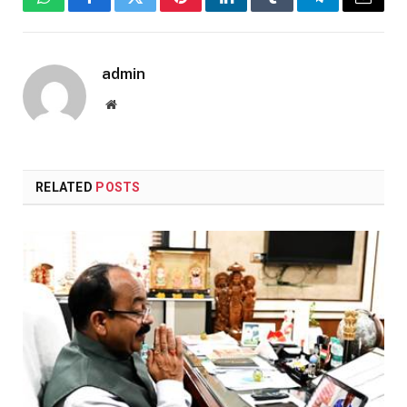
WhatsApp
Facebook
Twitter
Pinterest
LinkedIn
Tumblr
Telegram
Email
admin
Website
RELATED
POSTS