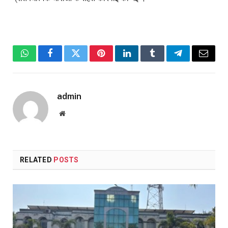
WhatsApp
Facebook
Twitter
Pinterest
LinkedIn
Tumblr
Telegram
Email
admin
Website
RELATED
POSTS