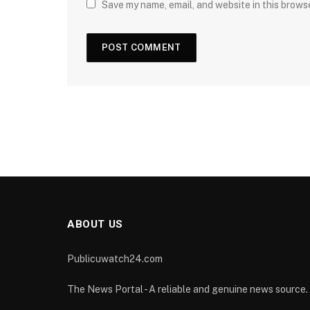
Save my name, email, and website in this brows
ABOUT US
Publicuwatch24.com
The News Portal - A reliable and genuine news source.