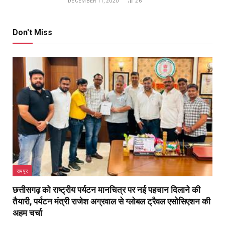
रायपुर
छत्तीसगढ़ को राष्ट्रीय पर्यटन मानचित्र पर नई पहचान दिलाने की
तैयारी, पर्यटन मंत्री राजेश अग्रवाल से ग्लोबल ट्रैवल एसोसिएशन की
अहम चर्चा
BY
PUBLICUWATCH AUTHER
AUGUST 8, 2026
0
publicuwatch24.-रायपुर। ग्लोबल ट्रैवल एसोसिएशन (जीटीए) के अध्यक्ष मनीष
जैन के नेतृत्व में प्रतिनिधिमंडल ने पर्यटन…
पीडीएस प्रणाली में पारदर्शिता के लिए राज्य सरकार की बड़ी
पहल- रायपुर, दुर्ग और बिलासपुर में तीन ‘अन्नपूर्ति ग्रेन
एटीएम‘ का शुभारंभ
AUGUST 8, 2026
आमापाली में वित्त मंत्री ओपी चौधरी ने लगाई जन चौपाल, सुनी
ग्रामीणों की समस्याएं
AUGUST 8, 2026