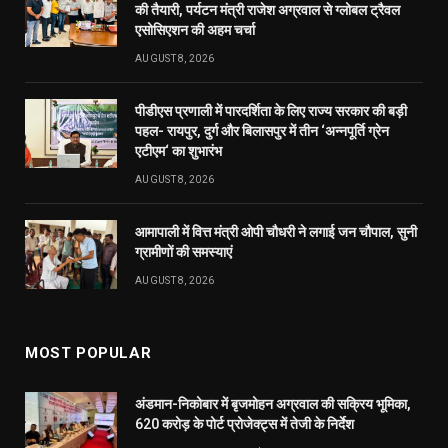
MOST POPULAR
अंडमान-निकोबार में बृजमोहन अग्रवाल की सक्रिय भूमिका,
620 करोड़ के पोर्ट प्रोजेक्ट्स में तेजी के निर्देश
DECEMBER 26, 2025
233
रायपुर को साफ-सुथरा रखने मुख्यमंत्री 17 को 84 नए सफाई
वाहनों की देंगे सौगात
APRIL 16, 2023
40
दुर्ग में मोतीलाल बोरा और ताम्रध्वज साहू, तो रायपुर में
सत्यनारायण शर्मा ने डाला वोट, कहा- कांग्रेस को मिल रही
बढ़त
APRIL 23, 2019
31