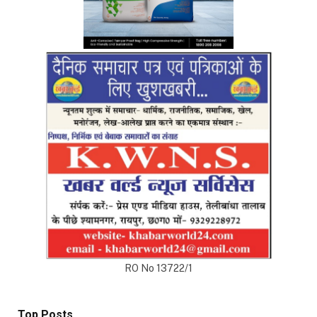
RO No 13722/1
Top Posts
अंडमान-निकोबार में बृजमोहन अग्रवाल की सक्रिय भूमिका,
620 करोड़ के पोर्ट प्रोजेक्ट्स में तेजी के निर्देश
DECEMBER 26, 2025
233
रायपुर को साफ-सुथरा रखने मुख्यमंत्री 17 को 84 नए सफाई
वाहनों की देंगे सौगात
APRIL 16, 2023
40
दुर्ग में मोतीलाल बोरा और ताम्रध्वज साहू, तो रायपुर में
सत्यनारायण शर्मा ने डाला वोट, कहा- कांग्रेस को मिल रही