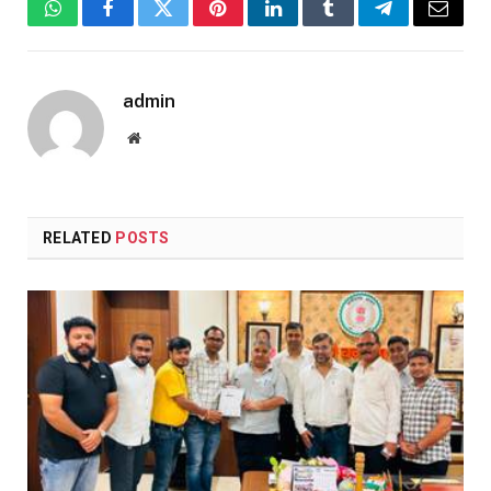
WhatsApp
Facebook
Twitter
Pinterest
LinkedIn
Tumblr
Telegram
Email
admin
Website
RELATED
POSTS