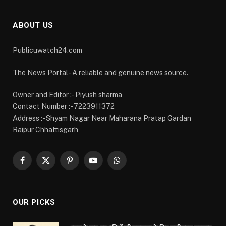
ABOUT US
Publicuwatch24.com
The News Portal - A reliable and genuine news source.
Owner and Editor :- Piyush sharma
Contact Number :- 7223911372
Address :- Shyam Nagar Near Maharana Pratap Gardan
Raipur Chhattisgarh
Facebook
X
Pinterest
YouTube
WhatsApp
(Twitter)
OUR PICKS