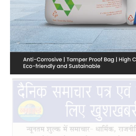
DECEMBER 11, 2020
26
Don't Miss
छत्तीसगढ
शहर के साथ ग्रामीण क्षेत्रों में भी विकास को
मिल रही गति- वित्त मंत्री ओपी चौधरी
BY
PUBLICUWATCH AUTHER
AUGUST 9, 2026
1
पुसौर क्षेत्र में 1.92 करोड़ के विकास कार्यों का वित्त मंत्री ने किया
लोकार्पण एवं…
शिक्षा की राह में छोटा-सा योगदान, बच्चों के सपनों को नई उड़ान :
मंत्री राजेश अग्रवाल
AUGUST 9, 2026
21 वर्षों बाद फिर खुला मेटापारा कोरसागुड़ा का स्कूल