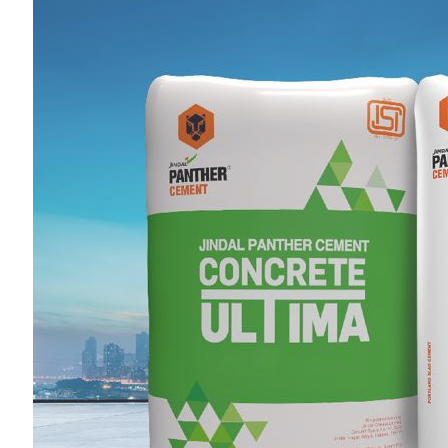
RO No 13722/1
Top Posts
अंडमान-निकोबार में बृजमोहन अग्रवाल की सक्रिय भूमिका, 620
करोड़ के पोर्ट प्रोजेक्ट्स में तेजी के निर्देश
DECEMBER 26, 2025
233
रायपुर को साफ-सुथरा रखने मुख्यमंत्री 17 को 84 नए सफाई वाहनों
की देंगे सौगात
APRIL 16, 2023
40
दुर्ग में मोतीलाल बोरा और ताम्रध्वज साहू, तो रायपुर में सत्यनारायण
शर्मा ने डाला वोट, कहा- कांग्रेस को मिल रही बढ़त
APRIL 23, 2019
31
प्रदेश भाजपा के सह प्रभारी को राष्ट्रीय सह संगठन मंत्री सौदान
सिंह और पूर्व सीएम डॉ. रमन सिंह की तारीफ करना रास नहीं आया