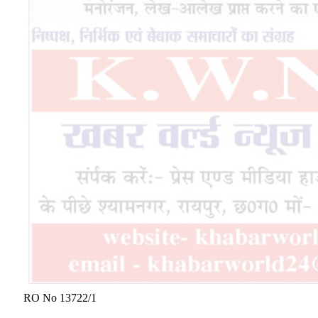
AUGUST 9, 2026
कच्चे घर से पक्के आशियाने तक, सोमारी बघेल का सपना हुआ पूरा
AUGUST 9, 2026
About Us
Publicuwatch24.com
The News Portal - A reliable and genuine news source.
Owner and Editor :- Piyush sharma
Contact Number :- 7223911372
Address :- Shyam Nagar Near Maharana Pratap Gardan
Raipur Chhattisgarh
Facebook
X (Twitter)
Pinterest
YouTube
WhatsApp
Our Picks
शहर के साथ ग्रामीण क्षेत्रों में भी विकास को मिल रही गति- वित्त मंत्री
ओपी चौधरी