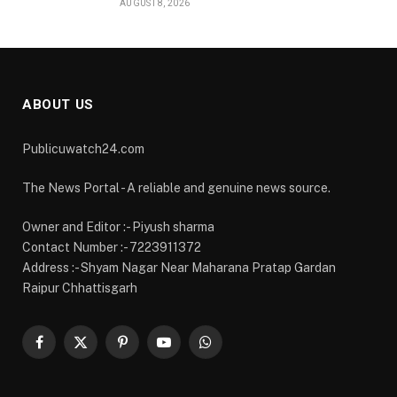
publicuwatch24.-रायपुर। आयुक्त वीबी – जीरामजी…
मुख्यमंत्री विष्णु देव साय के नेतृत्व में गांवों के विकास और गरीबों
के कल्याण को प्राथमिकता: वित्त मंत्री ओपी चौधरी
AUGUST 8, 2026
महलोई में विकास कार्यों को मिली नई सौगात, सामुदायिक कीर्तन
भवन का भूमिपूजन और शेड का लोकार्पण
AUGUST 8, 2026
’देवलसुर्रा में विकास कार्यों को मिली नई गति, आंगनबाड़ी भवन
और सांस्कृतिक मंच का हुआ भूमिपूजन’
AUGUST 8, 2026
ABOUT US