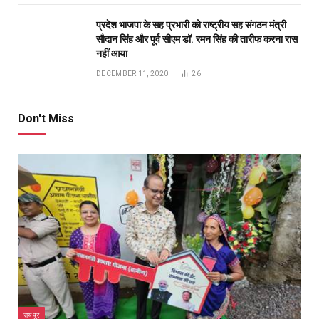
अंडमान-निकोबार में बृजमोहन अग्रवाल की सक्रिय भूमिका,
620 करोड़ के पोर्ट प्रोजेक्ट्स में तेजी के निर्देश
DECEMBER 26, 2025
233
रायपुर को साफ-सुथरा रखने मुख्यमंत्री 17 को 84 नए सफाई
वाहनों की देंगे सौगात
APRIL 16, 2023
40
दुर्ग में मोतीलाल बोरा और ताम्रध्वज साहू, तो रायपुर में
सत्यनारायण शर्मा ने डाला वोट, कहा- कांग्रेस को मिल रही
बढ़त
APRIL 23, 2019
31
प्रदेश भाजपा के सह प्रभारी को राष्ट्रीय सह संगठन मंत्री
सौदान सिंह और पूर्व सीएम डॉ. रमन सिंह की तारीफ करना रास
नहीं आया
DECEMBER 11, 2020
26