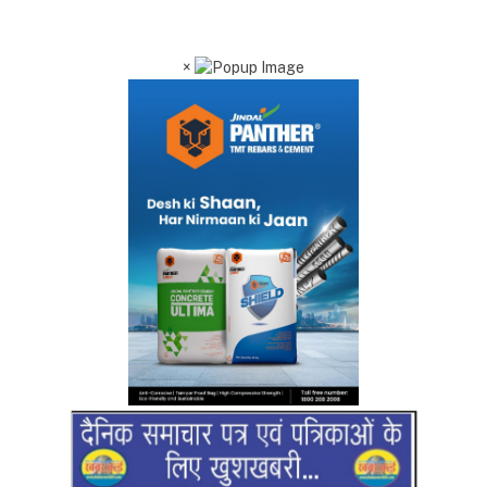
×
RO No 13722/1