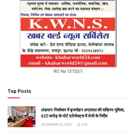
Top Posts
अंडमान-निकोबार में बृजमोहन अग्रवाल की सक्रिय भूमिका,
620 करोड़ के पोर्ट प्रोजेक्ट्स में तेजी के निर्देश
DECEMBER 26, 2025
233
रायपुर को साफ-सुथरा रखने मुख्यमंत्री 17 को 84 नए सफाई
वाहनों की देंगे सौगात
APRIL 16, 2023
40
दुर्ग में मोतीलाल बोरा और ताम्रध्वज साहू, तो रायपुर में
सत्यनारायण शर्मा ने डाला वोट, कहा- कांग्रेस को मिल रही
बढ़त
APRIL 23, 2019
31
प्रदेश भाजपा के सह प्रभारी को राष्ट्रीय सह संगठन मंत्री
सौदान सिंह और पूर्व सीएम डॉ. रमन सिंह की तारीफ करना रास
नहीं आया