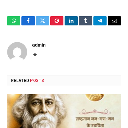
WhatsApp
Facebook
Twitter
Pinterest
LinkedIn
Tumblr
Telegram
Email
admin
Website
RELATED
POSTS