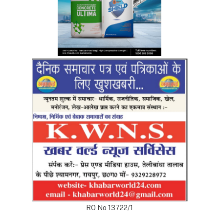
RO No 13722/1
Top Posts
अंडमान-निकोबार में बृजमोहन अग्रवाल की सक्रिय भूमिका,
620 करोड़ के पोर्ट प्रोजेक्ट्स में तेजी के निर्देश
DECEMBER 26, 2025
233
रायपुर को साफ-सुथरा रखने मुख्यमंत्री 17 को 84 नए सफाई
वाहनों की देंगे सौगात
APRIL 16, 2023
40