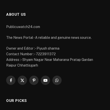
Facebook
X
Pinterest
YouTube
WhatsApp
(Twitter)
OUR PICKS
गुरुदेव रवीन्द्रनाथ टैगोर की पुण्यतिथि पर वित्त मंत्री ओपी
चौधरी ने किया पुण्य स्मरण
AUGUST 8, 2026
रायगढ़ के वार्ड क्रमांक 9 स्थित मंदिर में वित्त मंत्री ओपी
चौधरी ने की भगवान शिव की पूजा-अर्चना प्रदेशवासियों की
सुख-समृद्धि और जनकल्याण के लिए की प्रार्थना
AUGUST 8, 2026
राष्ट्रीय हथकरघा दिवस पर प्रदेश स्तरीय बुनकर सम्मेलन एवं
स्वदेशी प्रदर्शनी में शामिल हुए वित्त मंत्री ओपी चौधरी”
AUGUST 8, 2026