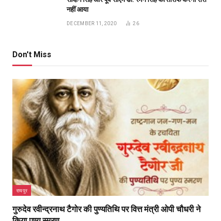
रायपुर
गुरुदेव रवीन्द्रनाथ टैगोर की पुण्यतिथि पर वित्त मंत्री ओपी चौधरी ने
किया पुण्य स्मरण
BY
PUBLICUWATCH AUTHER
AUGUST 8, 2026
0
publicuwatch24.-रायपुर। छत्तीसगढ़ के वित्त मंत्री ओपी चौधरी ने राष्ट्रगान
‘जन-गण-मन’ के रचयिता, विश्वविख्यात साहित्यकार एवं…
रायगढ़ के वार्ड क्रमांक 9 स्थित मंदिर में वित्त मंत्री ओपी
चौधरी ने की भगवान शिव की पूजा-अर्चना प्रदेशवासियों की
सुख-समृद्धि और जनकल्याण के लिए की प्रार्थना
AUGUST 8, 2026
राष्ट्रीय हथकरघा दिवस पर प्रदेश स्तरीय बुनकर सम्मेलन एवं
स्वदेशी प्रदर्शनी में शामिल हुए वित्त मंत्री ओपी चौधरी”
AUGUST 8, 2026