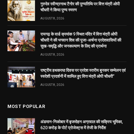
MOST POPULAR
अंडमान-निकोबार में बृजमोहन अग्रवाल की सक्रिय भूमिका,
620 करोड़ के पोर्ट प्रोजेक्ट्स में तेजी के निर्देश
DECEMBER 26, 2025
233
रायपुर को साफ-सुथरा रखने मुख्यमंत्री 17 को 84 नए सफाई
वाहनों की देंगे सौगात
APRIL 16, 2023
40
दुर्ग में मोतीलाल बोरा और ताम्रध्वज साहू, तो रायपुर में
सत्यनारायण शर्मा ने डाला वोट, कहा- कांग्रेस को मिल रही
बढ़त
APRIL 23, 2019
31