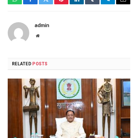
WhatsApp
Facebook
Twitter
Pinterest
LinkedIn
Tumblr
Telegram
Email
admin
Website
RELATED
POSTS