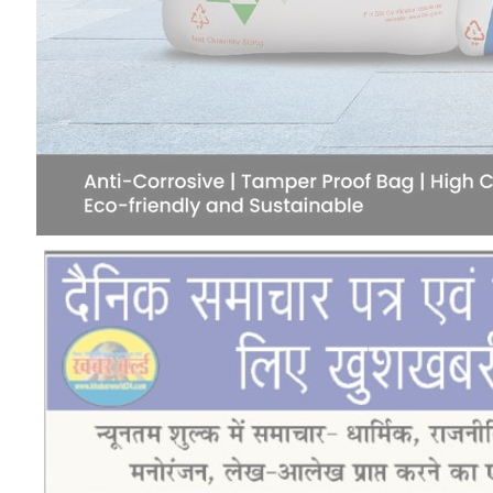
DECEMBER 11, 2020
26
Don't Miss
रायपुर
छत्तीसगढ़ में बाढ़ से निपटने की तैयारी तेज :
18 अगस्त को टेबल-टॉप और 20 को होगी
मॉक ड्रिल
BY
PUBLICUWATCH AUTHER
AUGUST 10, 2026
0
राष्ट्रीय आपदा प्रबंधन प्राधिकरण (NDMA) द्वारा एक उच्चस्तरीय
कॉन्फ्रेंस का आयोजन NDMA ने दी राज्य…
​मेडिकल कॉलेज के हार्ट-चेस्ट और वैस्कुलर सर्जरी विभाग का एक और
कीर्तिमान
AUGUST 10, 2026
जब दिल्ली के मंच पर जीवंत हुई छत्तीसगढ़ की पंडवानी परंपरा, इंडिया
हैबिटेट सेंटर में छत्तीसगढ़ की लोक परंपरा का रंग, पंडवानी ने बांधा