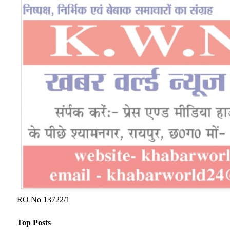
समां
AUGUST 10, 2026
विष्णु सरकार ने बढ़ाया किसानों का मान-खेती किसानी को मिला नया
संबल
AUGUST 10, 2026
About Us
Publicuwatch24.com
The News Portal - A reliable and genuine news source.
Owner and Editor :- Piyush sharma
Contact Number :- 7223911372
Address :- Shyam Nagar Near Maharana Pratap Gardan
Raipur Chhattisgarh
Facebook
X (Twitter)
Pinterest
YouTube
WhatsApp
Our Picks