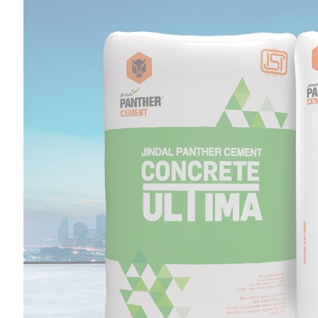
RO No 13722/1
Top Posts
अंडमान-निकोबार में बृजमोहन अग्रवाल की सक्रिय भूमिका, 620
करोड़ के पोर्ट प्रोजेक्ट्स में तेजी के निर्देश
DECEMBER 26, 2025
233
रायपुर को साफ-सुथरा रखने मुख्यमंत्री 17 को 84 नए सफाई वाहनों
की देंगे सौगात
APRIL 16, 2023
40
दुर्ग में मोतीलाल बोरा और ताम्रध्वज साहू, तो रायपुर में सत्यनारायण
शर्मा ने डाला वोट, कहा- कांग्रेस को मिल रही बढ़त
APRIL 23, 2019
31
प्रदेश भाजपा के सह प्रभारी को राष्ट्रीय सह संगठन मंत्री सौदान
सिंह और पूर्व सीएम डॉ. रमन सिंह की तारीफ करना रास नहीं आया