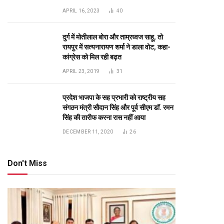
RO No 13722/1
Top Posts
अंडमान-निकोबार में बृजमोहन अग्रवाल की
सक्रिय भूमिका, 620 करोड़ के पोर्ट प्रोजेक्ट्स
में तेजी के निर्देश
DECEMBER 26, 2025
233
रायपुर को साफ-सुथरा रखने मुख्यमंत्री 17 को
84 नए सफाई वाहनों की देंगे सौगात
APRIL 16, 2023
40
दुर्ग में मोतीलाल बोरा और ताम्रध्वज साहू, तो
रायपुर में सत्यनारायण शर्मा ने डाला वोट, कहा-
कांग्रेस को मिल रही बढ़त
APRIL 23, 2019
31