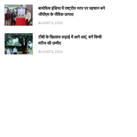
मंत्री श्रीमती लक्ष्मी राजवाड़े की संवेदनशील पहल- बाल
देखरेख संस्थाओं के अनाथ एवं निराश्रित बच्चों को कौशल,
प्रशिक्षण और रोजगार से जोड़ने बैंकिंग और सामाजिक
संस्थाओं का साझा प्रयास
BY
PUBLICUWATCH AUTHER
AUGUST 6, 2026
0
publicuwatch24.-रायपुर। छत्तीसगढ़ शासन की महिला एवं बाल
te
विकास तथा समाज कल्याण मंत्री श्रीमती लक्ष्मी राजवाड़े…
रात के अंधेरे में ट्रकों-ट्रेलरों का डीजल उड़ाने
वाले गिरोह का भंडाफोड़, पुलिस की ताबड़तोड़
कार्रवाई
AUGUST 6, 2026
बायोफैच इंडिया में राष्ट्रीय स्तर पर पहचान बने
जीपीएम के जैविक उत्पाद
AUGUST 6, 2026
टीबी के खिलाफ लड़ाई में आगे आएं, बनें किसी
मरीज की उम्मीद