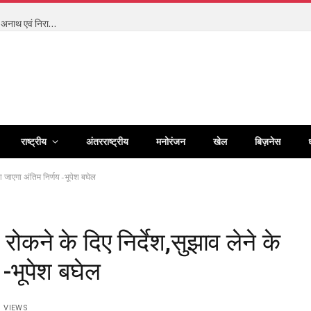
मंत्री श्रीमती लक्ष्मी राजवाड़े की संवेदनशील पहल- बाल देखरेख संस्थाओं के अनाथ एवं निराश्रित बच्चों को कौशल, प्रशिक्षण और रोजगार से जोड़ने बैंकिंग और सामाजिक संस्थाओं का साझा प्रयास
राष्ट्रीय
अंतरराष्ट्रीय
मनोरंजन
खेल
बिज़नेस
या जाएगा अंतिम निर्णय -भूपेश बघेल
रोकने के दिए निर्देश,सुझाव लेने के
 -भूपेश बघेल
1
VIEWS