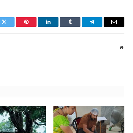
k
Twitter
Pinterest
LinkedIn
Tumblr
Telegram
Email
Websi