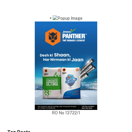
×
RO No 13722/1