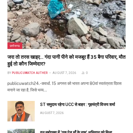
छत्तीसगढ
जरा तो तरस खाइए… गंदा पानी पीने को मजबूर हैं 35 बैगा परिवार, मौत
हुई तो कौन जिम्मेदार?
BY
PUBLICUWATCH AUTHER
AUGUST 7, 2026
0
publicuwatch24.-कवर्धा. 15 अगस्त को भारत अपना 80वां स्वतंत्रता दिवस
मनाने जा रहा है, जिसे भव्य…
ST समुदाय रहेगा UCC से बाहर : गृहमंत्री विजय शर्मा
AUGUST 7, 2026
वन महोत्सव में ‘एक पेड़ माँ के नाम’ अभियान को मिला