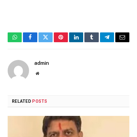
WhatsApp
Facebook
Twitter
Pinterest
LinkedIn
Tumblr
Telegram
Email
admin
Website
RELATED
POSTS