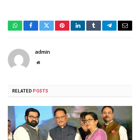
WhatsApp
Facebook
Twitter
Pinterest
LinkedIn
Tumblr
Telegram
Email
admin
Website
RELATED
POSTS