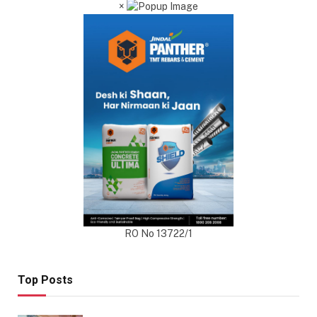
×
RO No 13722/1
Top Posts